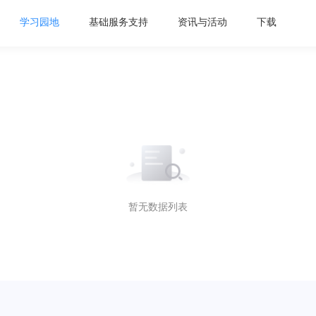
学习园地
基础服务支持
资讯与活动
下载
新手指南及帮助文档
在线咨询
关于我
工具下载
管理目标
提交需求
们
打印模板下
直播教学
我要投诉
常见问题
我要感谢
工单进度查询
暂无数据列表